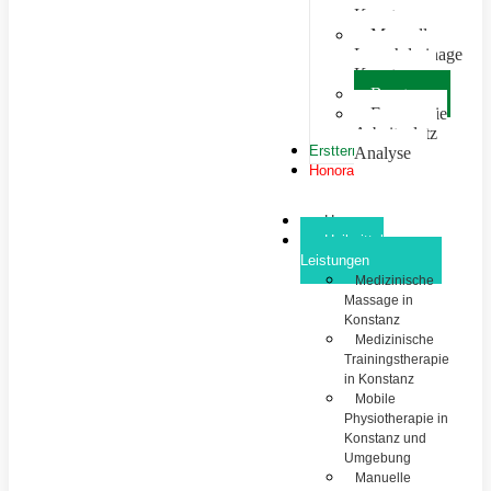
Konstanz
Manuelle
Lymphdrainage
Konstanz
Beratung
Ergonomie
Arbeitsplatz
Ersttermin
Analyse
Honorar
Home
Heilmittel
Leistungen
Medizinische
Massage in
Konstanz
Medizinische
Trainingstherapie
in Konstanz
Mobile
Physiotherapie in
Konstanz und
Umgebung
Manuelle