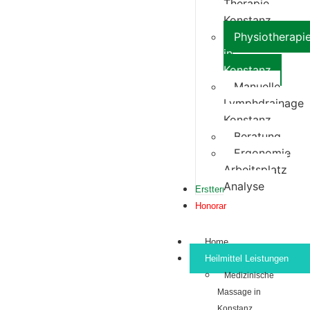
Therapie
Konstanz
Physiotherapi
in
Konstanz
Manuelle
Lymphdrainage
Konstanz
Beratung
Ergonomie
Arbeitsplatz
Analyse
Ersttermin
Honorar
Home
Heilmittel Leistungen
Medizinische
Massage in
Konstanz