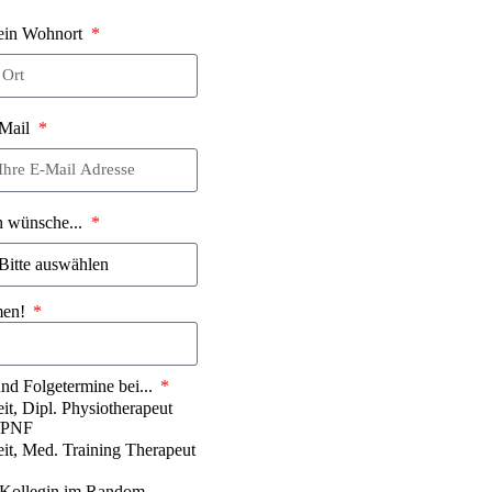
in Wohnort
Mail
h wünsche...
men!
und Folgetermine bei...
it, Dipl. Physiotherapeut
PNF
it, Med. Training Therapeut
 Kollegin im Random