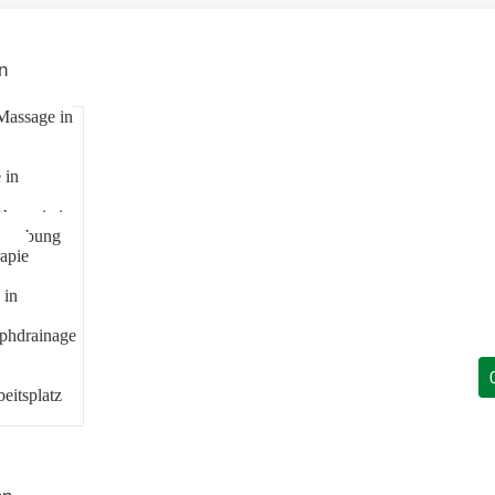
n
Massage in
 in
herapie in
Umgebung
apie
 in
phdrainage
eitsplatz