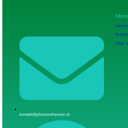
Men
Honor
Erstte
Über 
kontakt@physiorehamed.ch