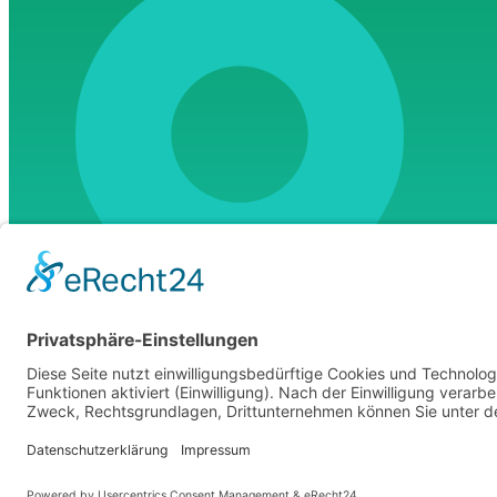
c/o Wollmatingerstr. 22 D-78467
Konstanz/Deutschland