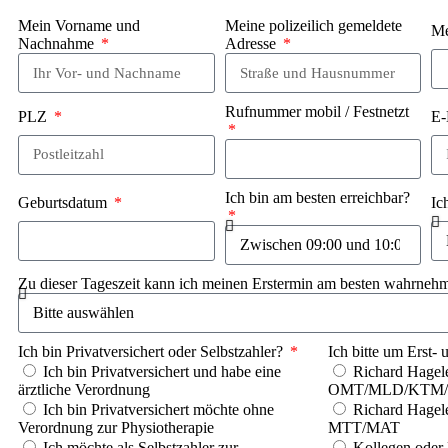
Mein Vorname und
Meine polizeilich gemeldete
Me
Nachnahme
Adresse
Rufnummer mobil / Festnetzt
PLZ
E-
Ich bin am besten erreichbar?
Geburtsdatum
Ic
Zu dieser Tageszeit kann ich meinen Erstermin am besten wahrneh
Ich bin Privatversichert oder Selbstzahler?
Ich bitte um Erst- 
Ich bin Privatversichert und habe eine
Richard Hagele
ärztliche Verordnung
OMT/MLD/KTM/
Ich bin Privatversichert möchte ohne
Richard Hagele
Verordnung zur Physiotherapie
MTT/MAT
Ich möchte als Selbstzahler zur
Kollegen oder