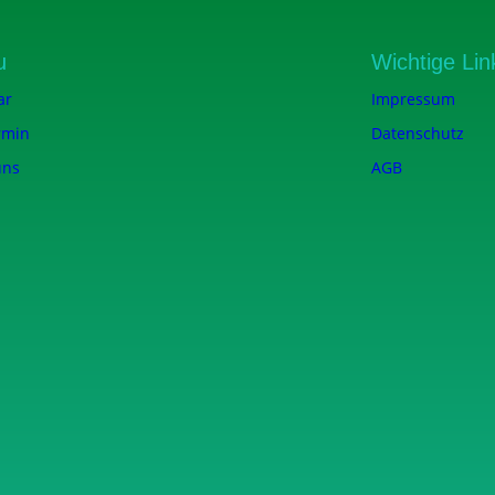
u
Wichtige Lin
ar
Impressum
rmin
Datenschutz
uns
AGB