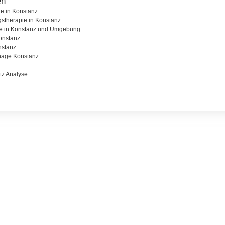
en
e in Konstanz
gstherapie in Konstanz
ie in Konstanz und Umgebung
onstanz
nstanz
nage Konstanz
tz Analyse