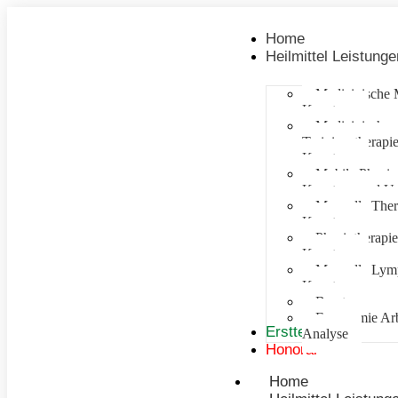
Home
Heilmittel Leistunge
Medizinische 
Konstanz
Medizinische
Trainingstherapie
Konstanz
Mobile Physiot
Konstanz und 
Manuelle Ther
Konstanz
Physiotherapie
Konstanz
Manuelle Lym
Konstanz
Beratung
Ergonomie Arb
Ersttermin
Analyse
Honorar
Home